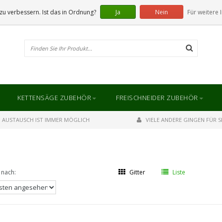
u verbessern. Ist das in Ordnung?
Ja
Nein
Für weitere 
KETTENSÄGE ZUBEHÖR
FREISCHNEIDER ZUBEHÖR
AUSTAUSCH IST IMMER MÖGLICH
VIELE ANDERE GINGEN FÜR SI
 nach:
Gitter
Liste