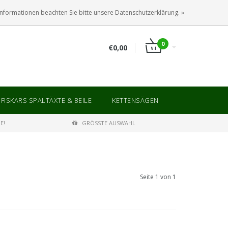
ANMELDEN
KUNDENKONTO ANLEGEN
Informationen beachten Sie bitte unsere Datenschutzerklärung. »
0
€0,00
FISKARS SPALTÄXTE & BEILE
KETTENSÄGEN
E!
GRÖSSTE AUSWAHL
Seite 1 von 1