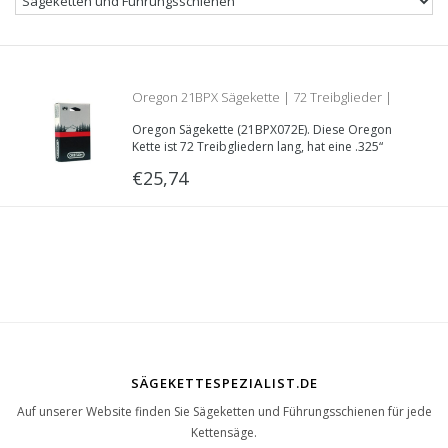
Oregon 21BPX Sägekette | 72 Treibglieder |
Oregon Sägekette (21BPX072E). Diese Oregon
1.5mm | .325 | 21BPX072E
Kette ist 72 Treibgliedern lang, hat eine .325“
Teilung und eine Treibglieddecke von 1.5mm.
€25,74
SÄGEKETTESPEZIALIST.DE
Auf unserer Website finden Sie Sägeketten und Führungsschienen für jede
Kettensäge.