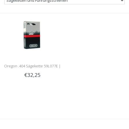
Oregon .404 Sägekette 59L077E |
€32,25
1.6mm | .404 | 77 Treibgliedern