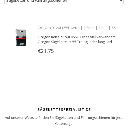
Oregon 91VXL055E Kette | 1.3mm | 3/8LP | 55
Oregon Kette: 91VXL055E. Diese viel verwendete
Treibglieder
Oregon Sägekette ist 55 Treibglieder lang und
hat eine effektive Schnittlänge von 40
€21,75
Zentimetern. Teilung: 3/8“LP, Treibglieddecke:
1.3mm
SÄGEKETTESPEZIALIST.DE
Auf unserer Website finden Sie Sägeketten und Führungsschienen für jede
Kettensäge.