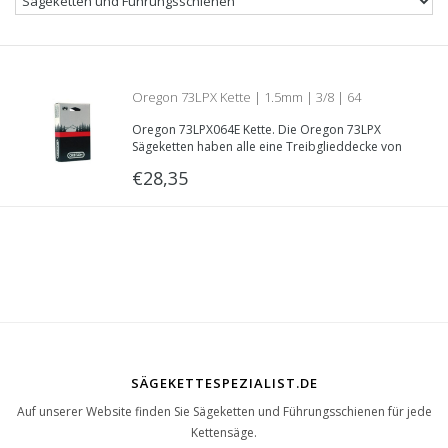
Oregon 73LPX Kette | 1.5mm | 3/8 | 64
Oregon 73LPX064E Kette. Die Oregon 73LPX
Treibglieder | Teilnummer 73LPX064E
Sägeketten haben alle eine Treibglieddecke von
1.5mm und eine 3/8” Teilung. Länge: 64
€28,35
Treibgliedern
SÄGEKETTESPEZIALIST.DE
Auf unserer Website finden Sie Sägeketten und Führungsschienen für jede
Kettensäge.