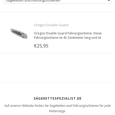
Oregon Double Guard
Oregon Double Guard Führungsschiene. Diese
Schwert/Führungsschiene | 45cm | 1.3mm |
Führungsschiene ist 45 Zentimeter lang und ist
lieferbar in verschiedenen Schienenaufnahmen.
€25,95
Treibglieddecke: 1.3mm, Teilung: 3/8“LP.
3/8LP | 180SDEA095
SÄGEKETTESPEZIALIST.DE
Auf unserer Website finden Sie Sägeketten und Führungsschienen für jede
Kettensäge.