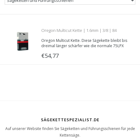
Oregon Multicut Kette | 1.6mm | 3/8 | 84
Oregon Multicut Kette. Diese Sägekette bleibt bis
Treibglieder | Teilnummer M75LPX084E
dreimal länger schärfer wie die normale 75LPX
Sägekette.
€54,77
SÄGEKETTESPEZIALIST.DE
Auf unserer Website finden Sie Sägeketten und Führungsschienen für jede
Kettensäge.