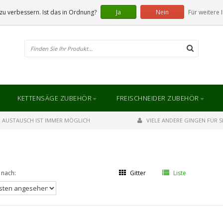
u verbessern. Ist das in Ordnung?
Ja
Nein
Für weitere 
KETTENSÄGE ZUBEHÖR
FREISCHNEIDER ZUBEHÖR
AUSTAUSCH IST IMMER MÖGLICH
VIELE ANDERE GINGEN FÜR SI
 nach:
Gitter
Liste