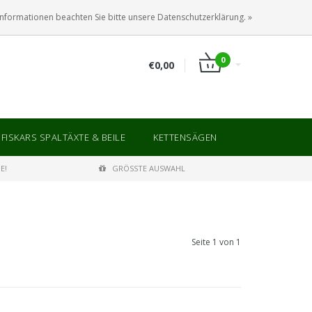
ANMELDEN
KUNDENKONTO ANLEGEN
Informationen beachten Sie bitte unsere Datenschutzerklärung. »
0
€0,00
FISKARS SPALTÄXTE & BEILE
KETTENSÄGEN
E!
GRÖSSTE AUSWAHL
Seite 1 von 1