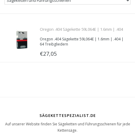
Oregon .404 Sägekette 59L064E | 1.6mm | .404
Oregon .404 Sägekette 59L064E | 1.6mm | .404 |
| 64 Treibgliedern
64 Treibgliedern
€27,05
SÄGEKETTESPEZIALIST.DE
Auf unserer Website finden Sie Sägeketten und Führungsschienen für jede
Kettensäge.