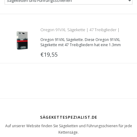
Oregon 91VXL Sägekette | 47 Treibglieder |
Oregon 91VXL Sägekette. Diese Oregon 91VXL
1.3mm | 3/8LP | Teilnummer. 91VXL047E
Sägekette mit 47 Treibgliedern hat eine 1.3mm
3/8“LP Teilung und wird verwendet für leichte
€19,55
Kettensägen.
SÄGEKETTESPEZIALIST.DE
Auf unserer Website finden Sie Sägeketten und Führungsschienen für jede
Kettensäge.