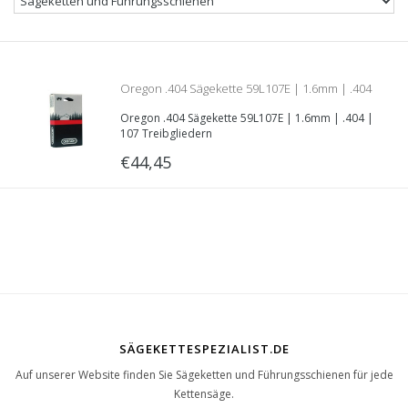
Oregon .404 Sägekette 59L107E | 1.6mm | .404
Oregon .404 Sägekette 59L107E | 1.6mm | .404 |
| 107 Treibgliedern
107 Treibgliedern
€44,45
SÄGEKETTESPEZIALIST.DE
Auf unserer Website finden Sie Sägeketten und Führungsschienen für jede
Kettensäge.