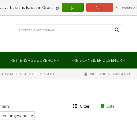
u verbessern. Ist das in Ordnung?
Ja
Nein
Für weitere 
KETTENSÄGE ZUBEHÖR
FREISCHNEIDER ZUBEHÖR
AUSTAUSCH IST IMMER MÖGLICH
VIELE ANDERE GINGEN FÜR SI
 nach:
Gitter
Liste