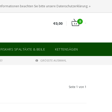
ANMELDEN
KUNDENKONTO ANLEGEN
Informationen beachten Sie bitte unsere Datenschutzerklärung. »
0
€0,00
FISKARS SPALTÄXTE & BEILE
KETTENSÄGEN
E!
GRÖSSTE AUSWAHL
Seite 1 von 1