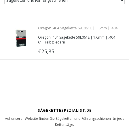
Oregon .404 Sägekette 59L061E | 1.6mm | .404
Oregon .404 Sägekette 59L061E | 1.6mm | .404 |
| 61 Treibgliedern
61 Treibgliedern
€25,85
SÄGEKETTESPEZIALIST.DE
Auf unserer Website finden Sie Sägeketten und Führungsschienen für jede
Kettensäge.