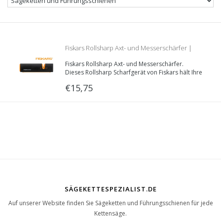
Fiskars Rollsharp Axt- und Messerschärfer |
Fiskars Rollsharp Axt- und Messerschärfer.
hält Ihre Axt scharf!
Dieses Rollsharp Scharfgerät von Fiskars hält Ihre
Axt. Messer und Scheren in perfektem Zustand.
€15,75
SÄGEKETTESPEZIALIST.DE
Auf unserer Website finden Sie Sägeketten und Führungsschienen für jede
Kettensäge.