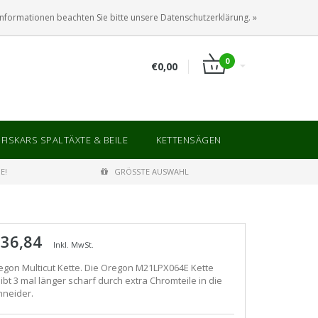
ANMELDEN
KUNDENKONTO ANLEGEN
Informationen beachten Sie bitte unsere Datenschutzerklärung. »
0
€0,00
FISKARS SPALTÄXTE & BEILE
KETTENSÄGEN
E!
GRÖSSTE AUSWAHL
 36,84
Inkl. MwSt.
egon Multicut Kette. Die Oregon M21LPX064E Kette
ibt 3 mal länger scharf durch extra Chromteile in die
hneider.