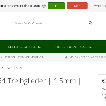
u verbessern. Ist das in Ordnung?
Ja
Nein
Für weitere 
KETTENSÄGE ZUBEHÖR
FREISCHNEIDER ZUBEHÖR
AUSTAUSCH IST IMMER MÖGLICH
VIELE ANDERE GINGEN FÜR SI
 .325 | M21LPX064E
64 Treibglieder | 1.5mm |
€
Or
ble
Sc