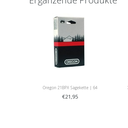
Oregon 21BPX Sägekette | 64
€21,95
Treibglieder | 1.5mm | .325 | 21BPX064E