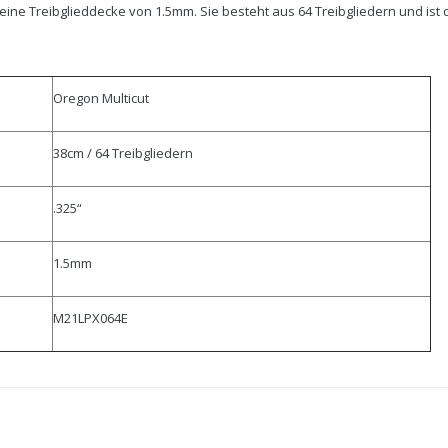
t eine Treibglieddecke von 1.5mm. Sie besteht aus 64 Treibgliedern und ist
Oregon Multicut
38cm / 64 Treibgliedern
.325“
1.5mm
M21LPX064E