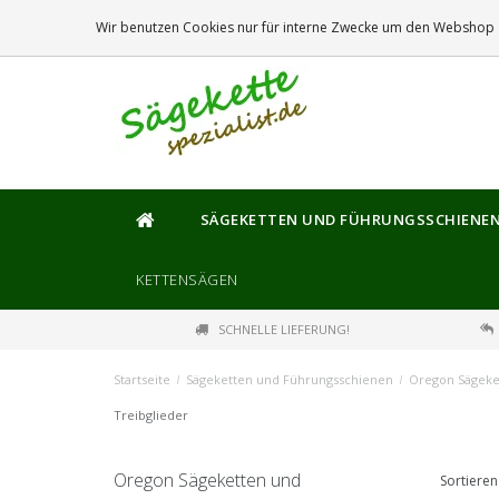
DIE
GRÖSSTE
AUSWAHL AN SÄGEKETTEN UND FÜHRUNGSSCHIENEN
Wir benutzen Cookies nur für interne Zwecke um den Webshop z
SÄGEKETTEN UND FÜHRUNGSSCHIENE
KETTENSÄGEN
SCHNELLE LIEFERUNG!
Startseite
/
Sägeketten und Führungsschienen
/
Oregon Sägeke
Treibglieder
Oregon Sägeketten und
Sortieren