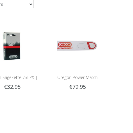
 Sägekette 73LPX |
Oregon Power Match
€32,95
€79,95
3/8 | 84 Treibglieder
Führungsschiene | 1.5mm |
| 73LPX102E
3/8" | 75cm | D009
Schienenaufnahme