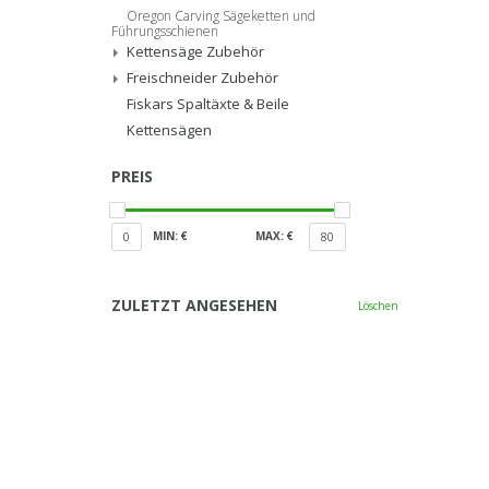
Oregon Carving Sägeketten und
Führungsschienen
Kettensäge Zubehör
Freischneider Zubehör
Fiskars Spaltäxte & Beile
Kettensägen
PREIS
MIN: €
MAX: €
0
80
ZULETZT ANGESEHEN
Löschen