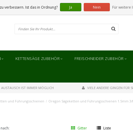
u verbessern. Ist das in Ordnung?
Ja
Nein
Für weitere 
N
KETTENSÄGE ZUBEHÖR
FREISCHNEIDER ZUBEHÖR
AUSTAUSCH IST IMMER MÖGLICH
VIELE ANDERE GINGEN FÜR SI
tten und Führungsschienen
/
Oregon Sägeketten und Führungsschienen 1.5mm 3/
 nach:
Gitter
Liste