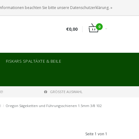
ANMELDEN
KUNDENKONTO ANLEGEN
Informationen beachten Sie bitte unsere Datenschutzerklärung. »
0
€0,00
FISKARS SPALTÄXTE & BEILE
E!
GRÖSSTE AUSWAHL
8
/
Oregon Sägeketten und Führungsschienen 1.5mm 3/8 102
Seite 1 von 1