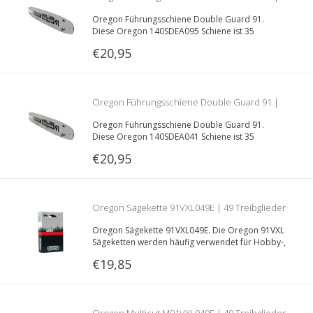
Oregon Führungsschiene Double Guard 91.
140SDEA095 | 35cm | 1.3mm | 3/8LP
Diese Oregon 140SDEA095 Schiene ist 35
Zentimeter lang und hat eine Nutzbreite von
€20,95
1.3mm. Geeignet in Kombination mit der Oregon
91VXL Sägekette.
Oregon Führungsschiene Double Guard 91 |
Oregon Führungsschiene Double Guard 91.
140SDEA041 | 35cm | 1.3mm | 3/8LP
Diese Oregon 140SDEA041 Schiene ist 35
Zentimeter lang und hat eine Nutzbreite von
€20,95
1.3mm. Geeignet in Kombination mit der Oregon
91VXL Sägekette.
Oregon Sägekette 91VXL049E | 49 Treibglieder
Oregon Sägekette 91VXL049E. Die Oregon 91VXL
| 1.3mm | 3/8LP
Sägeketten werden häufig verwendet für Hobby-,
und professionelle Kettensägen. Teilung: 3/8“LP,
€19,85
Treibglieddecke 1.3mm