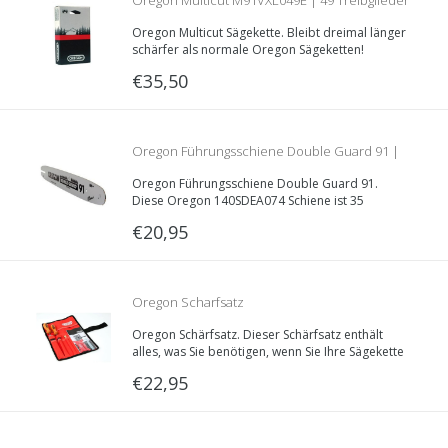
Oregon Multicut M91VXL049E | 49 Treibglieder
Oregon Multicut Sägekette. Bleibt dreimal länger
| 1.3mm | 3/8LP
schärfer als normale Oregon Sägeketten!
Eigenschaften: 1.3mm Treibglieddecke, 3/8“LP
€35,50
Teilung und 49 Treibglieder lang.
Oregon Führungsschiene Double Guard 91 |
Oregon Führungsschiene Double Guard 91.
140SDEA074 | 35cm | 1.3mm | 3/8LP
Diese Oregon 140SDEA074 Schiene ist 35
Zentimeter lang und hat eine Nutzbreite von
€20,95
1.3mm. Geeignet in Kombination mit der Oregon
91VXL Sägekette.
Oregon Scharfsatz
Oregon Schärfsatz. Dieser Schärfsatz enthält
alles, was Sie benötigen, wenn Sie Ihre Sägekette
warten wollen.
€22,95