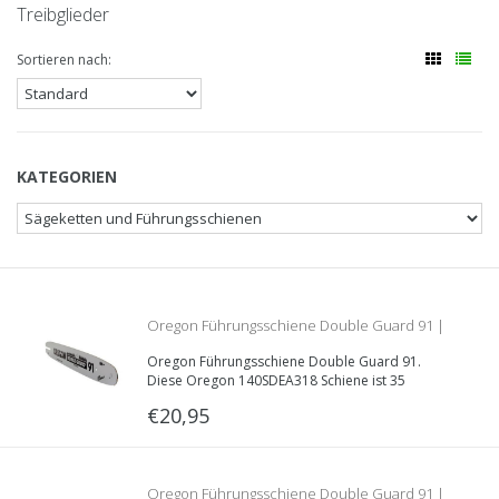
Treibglieder
Sortieren nach:
KATEGORIEN
Oregon Führungsschiene Double Guard 91 |
Oregon Führungsschiene Double Guard 91.
140SDEA318 | 35cm | 1.3mm | 3/8LP
Diese Oregon 140SDEA318 Schiene ist 35
Zentimeter lang und hat eine Nutzbreite von
€20,95
1.3mm. Geeignet in Kombination mit der Oregon
91VXL Sägekette.
Oregon Führungsschiene Double Guard 91 |