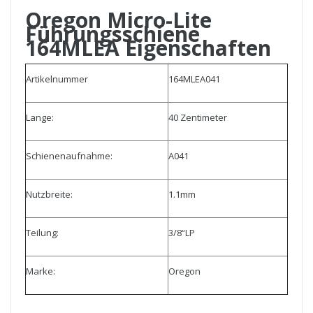
Oregon Micro-Lite
Führungsschiene
164MLEA Eigenschaften
Artikelnummer
164MLEA041
Lange:
40 Zentimeter
Schienenaufnahme:
A041
Nutzbreite:
1.1mm
Teilung:
3/8“LP
Marke:
Oregon