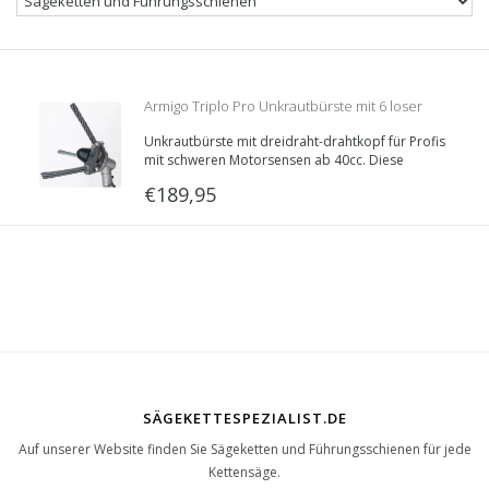
Armigo Triplo Pro Unkrautbürste mit 6 loser
Unkrautbürste mit dreidraht-drahtkopf für Profis
Bürste
mit schweren Motorsensen ab 40cc. Diese
Unkrautbürste besteht aus einem Bürstenhalter,
€189,95
womit Sie einzelne Unkrautbürste verwenden.
SÄGEKETTESPEZIALIST.DE
Auf unserer Website finden Sie Sägeketten und Führungsschienen für jede
Kettensäge.