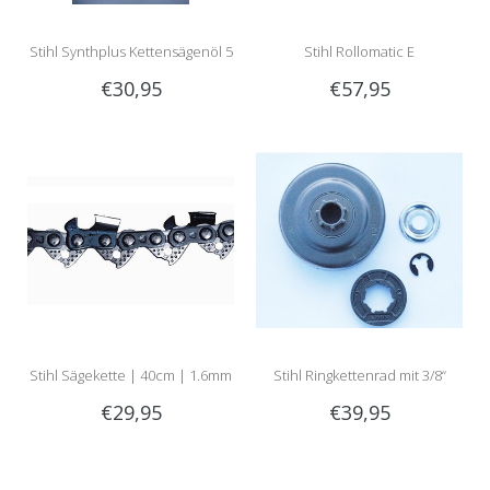
Stihl Synthplus Kettensägenöl 5
Stihl Rollomatic E
€30,95
€57,95
Liter
Führungsschiene | 1.6mm | 3/8
| 37cm | Artikelnummer 3003
000 5211
Stihl Sägekette | 40cm | 1.6mm
Stihl Ringkettenrad mit 3/8“
€29,95
€39,95
| 3/8 | Rapid Micro |
Teilung
Artikelnummer 3652 000 0060