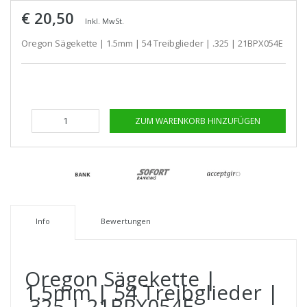
€ 20,50
Inkl. MwSt.
Oregon Sägekette | 1.5mm | 54 Treibglieder | .325 | 21BPX054E
ZUM WARENKORB HINZUFÜGEN
Info
Bewertungen
Oregon Sägekette |
1.5mm | 54 Treibglieder |
.325 | 21BPX054E