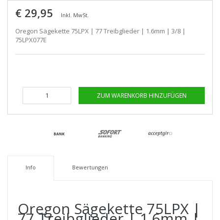
€ 29,95
Inkl. MwSt.
Oregon Sägekette 75LPX | 77 Treibglieder | 1.6mm | 3/8 |
75LPX077E
ZUM WARENKORB HINZUFÜGEN
Info
Bewertungen
Oregon Sägekette 75LPX |
77 Treibglieder | 1.6mm |