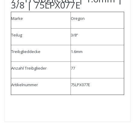
3/8 | 75LPX077E
Marke
Oregon
Teilug
3/8“
Treibglieddecke
1.6mm
Anzahl Treibglieder
77
Artikelnummer
75LPX077E