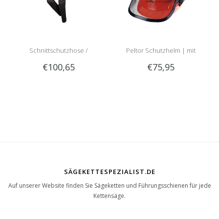
Schnittschutzhose /
Peltor Schutzhelm | mit
€100,65
€75,95
Schnittschutzlatzhose Sip
Optime 2 Gehörschutz und
1RG1 | Teilenummer 1050-
Visier
SÄGEKETTESPEZIALIST.DE
Auf unserer Website finden Sie Sägeketten und Führungsschienen für jede
Kettensäge.