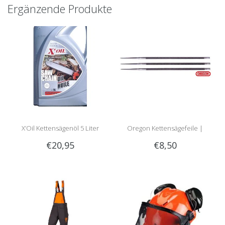
Ergänzende Produkte
X’Oil Kettensägenöl 5 Liter
Oregon Kettensägefeile |
€20,95
€8,50
Rundfeile