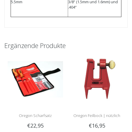
5.5mm
3/8“ (1.5mm und 1.6mm) und
.404“
Ergänzende Produkte
Oregon Scharfsatz
Oregon Feilbock | nützlich
€22,95
€16,95
beim Schärfen im Wald!