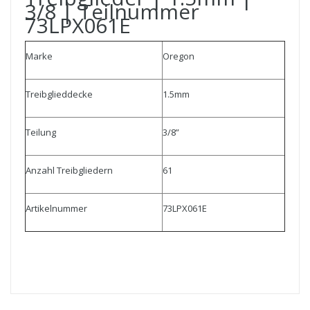
3/8 | Teilnummer
73LPX061E
Marke
Oregon
Treibglieddecke
1.5mm
Teilung
3/8”
Anzahl Treibgliedern
61
Artikelnummer
73LPX061E