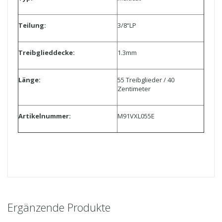
Teilung:
3/8“LP
Treibglieddecke:
1.3mm
Länge:
55 Treibglieder / 40
Zentimeter
Artikelnummer:
M91VXL055E
Ergänzende Produkte