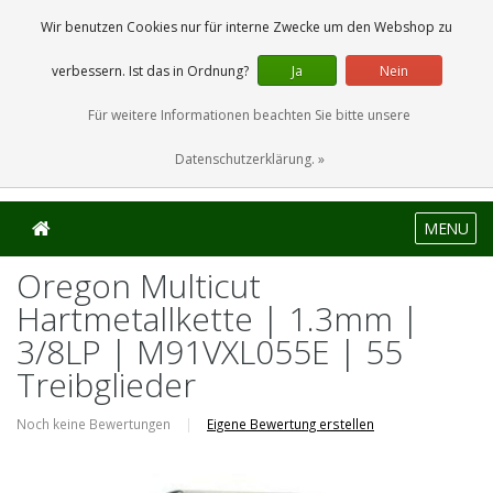
0 Artikel
Wir benutzen Cookies nur für interne Zwecke um den Webshop zu
verbessern. Ist das in Ordnung?
Ja
Nein
Für weitere Informationen beachten Sie bitte unsere
Datenschutzerklärung. »
MENU
Oregon Multicut
Hartmetallkette | 1.3mm |
3/8LP | M91VXL055E | 55
Treibglieder
Noch keine Bewertungen
|
Eigene Bewertung erstellen