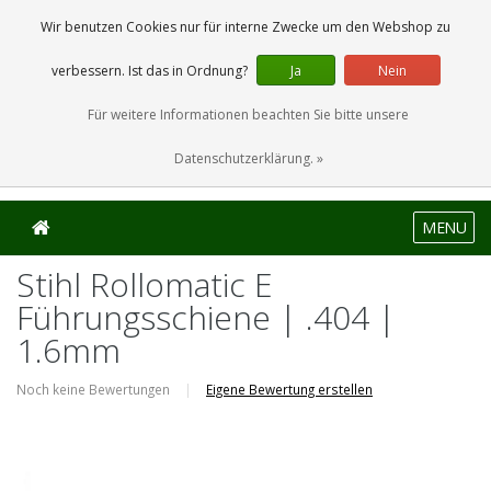
0 Artikel
Wir benutzen Cookies nur für interne Zwecke um den Webshop zu
verbessern. Ist das in Ordnung?
Ja
Nein
Für weitere Informationen beachten Sie bitte unsere
Datenschutzerklärung. »
MENU
Stihl Rollomatic E
Führungsschiene | .404 |
1.6mm
Noch keine Bewertungen
|
Eigene Bewertung erstellen