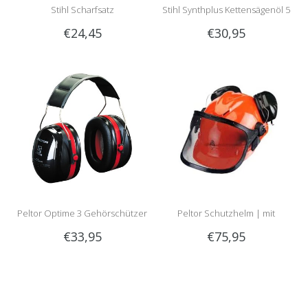
Stihl Scharfsatz
Stihl Synthplus Kettensägenöl 5
€24,45
€30,95
Liter
Peltor Optime 3 Gehörschützer
Peltor Schutzhelm | mit
€33,95
€75,95
Optime 2 Gehörschutz und
Visier