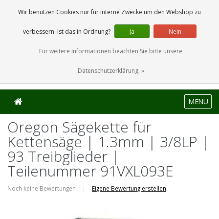
0 Artikel
Wir benutzen Cookies nur für interne Zwecke um den Webshop zu
verbessern. Ist das in Ordnung?
Ja
Nein
Für weitere Informationen beachten Sie bitte unsere
Datenschutzerklärung. »
MENU
Oregon Sägekette für
Kettensäge | 1.3mm | 3/8LP |
93 Treibglieder |
Teilenummer 91VXL093E
Noch keine Bewertungen
|
Eigene Bewertung erstellen