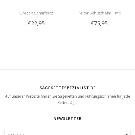
Oregon Scharfsatz
Peltor Schutzhelm | mit
€22,95
€75,95
Optime 2 Gehörschutz und
Visier
SÄGEKETTESPEZIALIST.DE
Auf unserer Website finden Sie Sägeketten und Führungsschienen für jede
Kettensäge.
NEWSLETTER