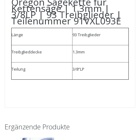
Oregon Sägekette für
Kettensäge | 1.3mm |
3/8LP | 93 Treibglieder |
Teilenummer 91VXL093E
Länge
93 Treibglieder
Treibglieddecke
1.3mm
Teilung
3/8“LP
Ergänzende Produkte