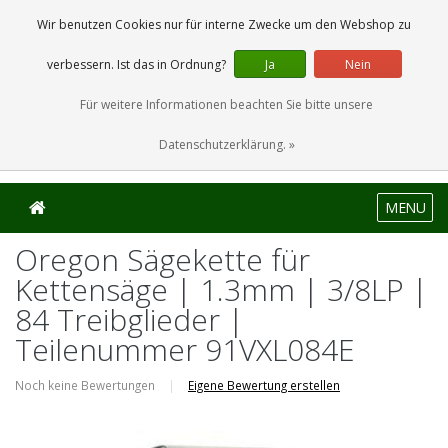
0 Artikel
Wir benutzen Cookies nur für interne Zwecke um den Webshop zu
verbessern. Ist das in Ordnung?
Ja
Nein
Für weitere Informationen beachten Sie bitte unsere
Datenschutzerklärung. »
MENU
Oregon Sägekette für
Kettensäge | 1.3mm | 3/8LP |
84 Treibglieder |
Teilenummer 91VXL084E
Noch keine Bewertungen
|
Eigene Bewertung erstellen