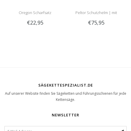
Oregon Scharfsatz
Peltor Schutzhelm | mit
€22,95
€75,95
Optime 2 Gehörschutz und
Visier
SÄGEKETTESPEZIALIST.DE
Auf unserer Website finden Sie Sägeketten und Führungsschienen für jede
Kettensäge.
NEWSLETTER