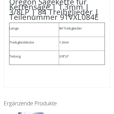
Oregon Sägekette für
Kettensäge | 1.3mm |
3/8LP | 84 Treibglieder |
Teilenummer 91VXL084E
Länge
84 Treibglieder
Treibglieddecke
1.3mm
Teilung
3/8“LP
Ergänzende Produkte