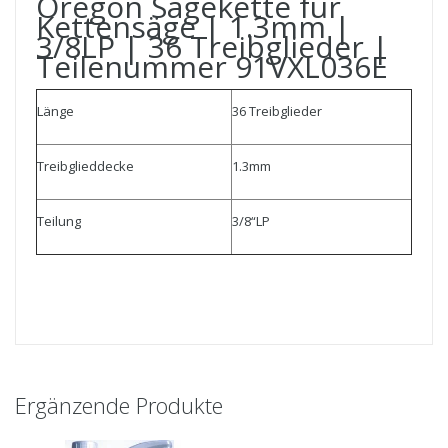
Oregon Sägekette für
Kettensäge | 1.3mm |
3/8LP | 36 Treibglieder |
Teilenummer 91VXL036E
Länge
36 Treibglieder
Treibglieddecke
1.3mm
Teilung
3/8“LP
Ergänzende Produkte