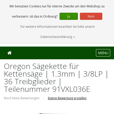
0 Artikel
Wir benutzen Cookies nur für interne Zwecke um den Webshop zu
verbessern. Ist das in Ordnung?
Ja
Nein
Für weitere Informationen beachten Sie bitte unsere
Datenschutzerklärung. »
MENU
Oregon Sägekette für
Kettensäge | 1.3mm | 3/8LP |
36 Treibglieder |
Teilenummer 91VXL036E
Noch keine Bewertungen
|
Eigene Bewertung erstellen