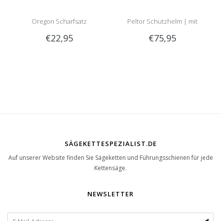
Oregon Scharfsatz
Peltor Schutzhelm | mit
€22,95
€75,95
Optime 2 Gehörschutz und
Visier
SÄGEKETTESPEZIALIST.DE
Auf unserer Website finden Sie Sägeketten und Führungsschienen für jede
Kettensäge.
NEWSLETTER