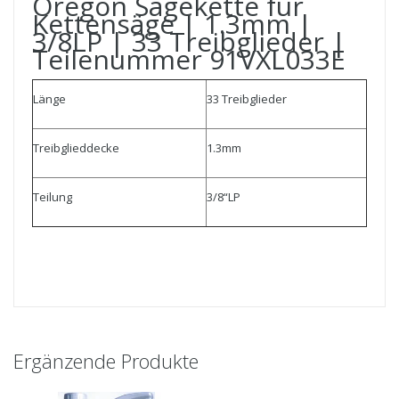
Oregon Sägekette für
Kettensäge | 1.3mm |
3/8LP | 33 Treibglieder |
Teilenummer 91VXL033E
Länge
33 Treibglieder
Treibglieddecke
1.3mm
Teilung
3/8“LP
Ergänzende Produkte