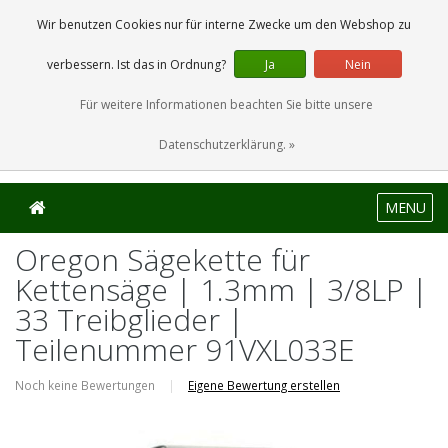
0 Artikel
Wir benutzen Cookies nur für interne Zwecke um den Webshop zu
verbessern. Ist das in Ordnung?
Ja
Nein
Für weitere Informationen beachten Sie bitte unsere
Datenschutzerklärung. »
MENU
Oregon Sägekette für
Kettensäge | 1.3mm | 3/8LP |
33 Treibglieder |
Teilenummer 91VXL033E
Noch keine Bewertungen
|
Eigene Bewertung erstellen