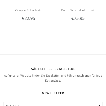
Oregon Scharfsatz
Peltor Schutzhelm | mit
€22,95
€75,95
Optime 2 Gehörschutz und
Visier
SÄGEKETTESPEZIALIST.DE
Auf unserer Website finden Sie Sägeketten und Führungsschienen für jede
Kettensäge.
NEWSLETTER