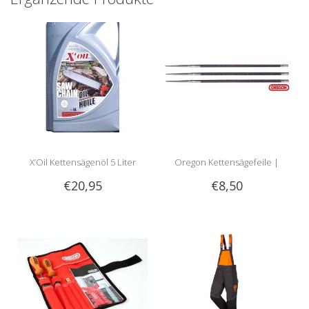
X’Oil Kettensägenöl 5 Liter
Oregon Kettensägefeile |
€20,95
€8,50
Rundfeile