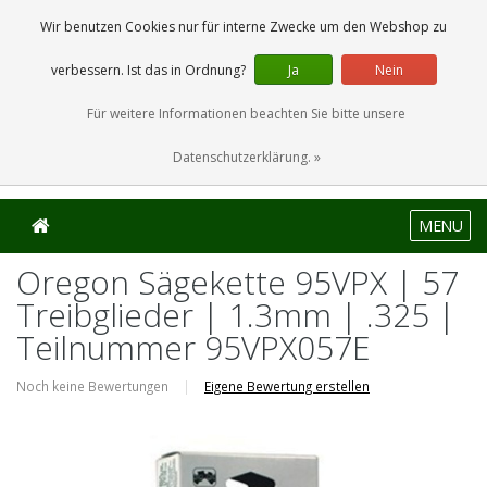
0 Artikel
Wir benutzen Cookies nur für interne Zwecke um den Webshop zu
verbessern. Ist das in Ordnung?
Ja
Nein
Für weitere Informationen beachten Sie bitte unsere
Datenschutzerklärung. »
MENU
Oregon Sägekette 95VPX | 57
Treibglieder | 1.3mm | .325 |
Teilnummer 95VPX057E
Noch keine Bewertungen
|
Eigene Bewertung erstellen