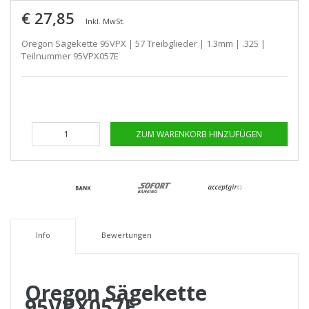
€ 27,85
Inkl. MwSt.
Oregon Sägekette 95VPX | 57 Treibglieder | 1.3mm | .325 |
Teilnummer 95VPX057E
ZUM WARENKORB HINZUFÜGEN
Info
Bewertungen
Oregon Sägekette
95VPX057E