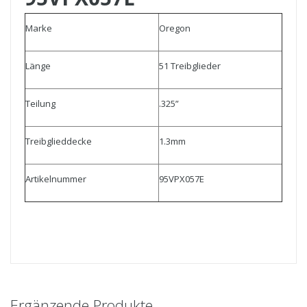
Marke
Oregon
Länge
51 Treibglieder
Teilung
.325”
Treibglieddecke
1.3mm
Artikelnummer
95VPX057E
Ergänzende Produkte