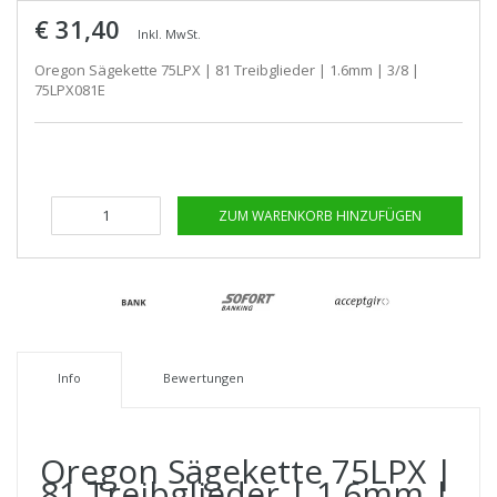
€ 31,40
Inkl. MwSt.
Oregon Sägekette 75LPX | 81 Treibglieder | 1.6mm | 3/8 |
75LPX081E
ZUM WARENKORB HINZUFÜGEN
Info
Bewertungen
Oregon Sägekette 75LPX |
81 Treibglieder | 1.6mm |