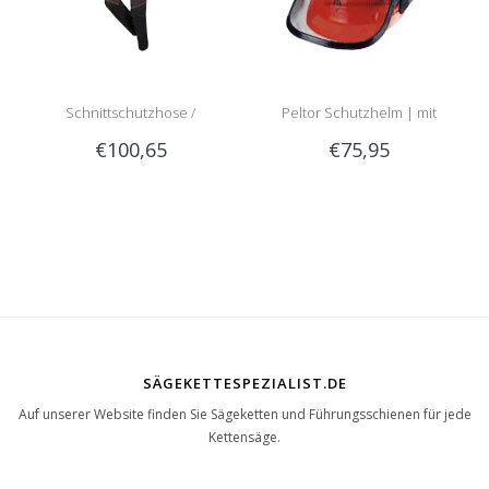
Schnittschutzhose /
Peltor Schutzhelm | mit
€100,65
€75,95
Schnittschutzlatzhose Sip
Optime 2 Gehörschutz und
1RG1 | Teilenummer 1050-
Visier
SÄGEKETTESPEZIALIST.DE
Auf unserer Website finden Sie Sägeketten und Führungsschienen für jede
Kettensäge.