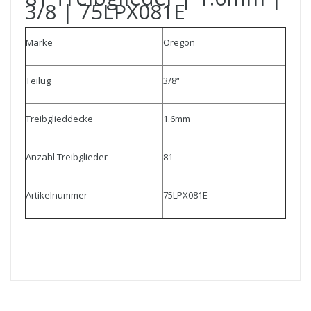
3/8 | 75LPX081E
Marke
Oregon
Teilug
3/8“
Treibglieddecke
1.6mm
Anzahl Treibglieder
81
Artikelnummer
75LPX081E