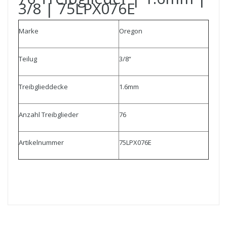
3/8 | 75LPX076E
Marke
Oregon
Teilug
3/8“
Treibglieddecke
1.6mm
Anzahl Treibglieder
76
Artikelnummer
75LPX076E