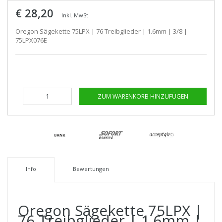
€ 28,20
Inkl. MwSt.
Oregon Sägekette 75LPX | 76 Treibglieder | 1.6mm | 3/8 |
75LPX076E
ZUM WARENKORB HINZUFÜGEN
Info
Bewertungen
Oregon Sägekette 75LPX |
76 Treibglieder | 1.6mm |