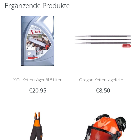
Ergänzende Produkte
X’Oil Kettensägenöl 5 Liter
Oregon Kettensägefeile |
€20,95
€8,50
Rundfeile