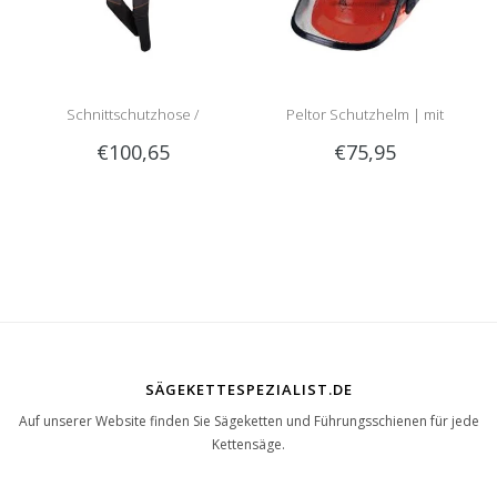
Schnittschutzhose /
Peltor Schutzhelm | mit
€100,65
€75,95
Schnittschutzlatzhose Sip
Optime 2 Gehörschutz und
1RG1 | Teilenummer 1050-
Visier
SÄGEKETTESPEZIALIST.DE
Auf unserer Website finden Sie Sägeketten und Führungsschienen für jede
Kettensäge.