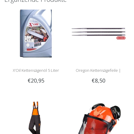
X’Oil Kettensägenöl 5 Liter
Oregon Kettensägefeile |
€20,95
€8,50
Rundfeile