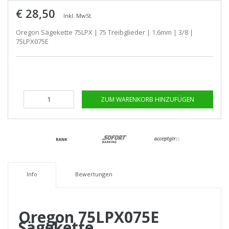
€ 28,50
Inkl. MwSt.
Oregon Sägekette 75LPX | 75 Treibglieder | 1.6mm | 3/8 |
75LPX075E
ZUM WARENKORB HINZUFÜGEN
Info
Bewertungen
Oregon 75LPX075E
Sägekette