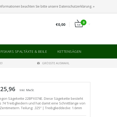
ANMELDEN
KUNDENKONTO ANLEGEN
Informationen beachten Sie bitte unsere Datenschutzerklärung. »
0
€0,00
FISKARS SPALTÄXTE & BEILE
KETTENSÄGEN
E!
GRÖSSTE AUSWAHL
 25,96
Inkl. MwSt.
egon Sägekette 22BPX074E. Diese Sägekette besteht
s 74 Treibgliedern und hat damit eine Schnittlänge von
 Zentimetern. Teilung: .325“ | Treibglieddecke: 1.6mm