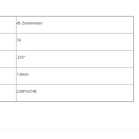
45 Zentimeter
74
.325“
1.6mm
22BPX074E