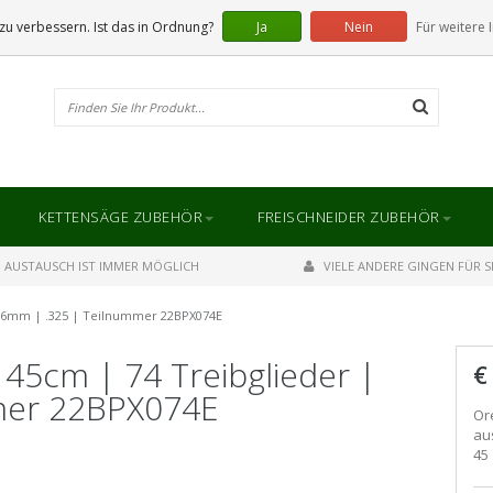
u verbessern. Ist das in Ordnung?
Ja
Nein
Für weitere 
KETTENSÄGE ZUBEHÖR
FREISCHNEIDER ZUBEHÖR
AUSTAUSCH IST IMMER MÖGLICH
VIELE ANDERE GINGEN FÜR SI
1.6mm | .325 | Teilnummer 22BPX074E
45cm | 74 Treibglieder |
€
mer 22BPX074E
Or
au
45