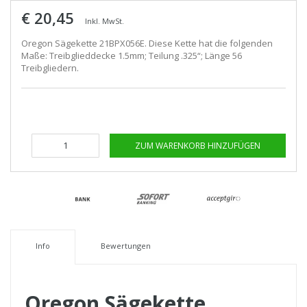
€ 20,45
Inkl. MwSt.
Oregon Sägekette 21BPX056E. Diese Kette hat die folgenden
Maße: Treibglieddecke 1.5mm; Teilung .325“; Länge 56
Treibgliedern.
ZUM WARENKORB HINZUFÜGEN
Info
Bewertungen
Oregon Sägekette