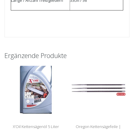
Länge / Anzahl Treibgliedern
33cm / 56
Ergänzende Produkte
X’Oil Kettensägenöl 5 Liter
Oregon Kettensägefeile |