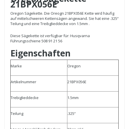
21BPX056E
Oregon Sägekette. Die Oreogn 21BPX056E Kette wird häufig
auf mittelschweren Kettensägen angewand. Sie hat eine .325“
Teilung und eine Treibglieddecke von 1.5mm .
Diese Sägekette ist verfügbar für: Husqvarna
Führungsschiene 508 91 21 56
Eigenschaften
Marke
Oregon
Artikelnummer
21BPX056E
Trebiglieddecke
1.5mm
Teilung
.325“