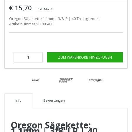
€ 15,70
Inkl. MwSt.
Oregon Sägekette 1.1mm | 3/8LP | 40 Treibglieder |
Artikelnummer 90PX040E
ZUM WARENKORB HINZUFÜGEN
Info
Bewertungen
Oregon Sägekette:
1.1mm | 3/8“LP | 40