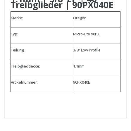
Treibglieder | 90PX040E
Marke:
Oregon
Typ:
Micro-Lite 90PX
Teilung:
3/8“ Low Profile
Treibglieddecke:
1.1mm
Artikelnummer:
90PX040E