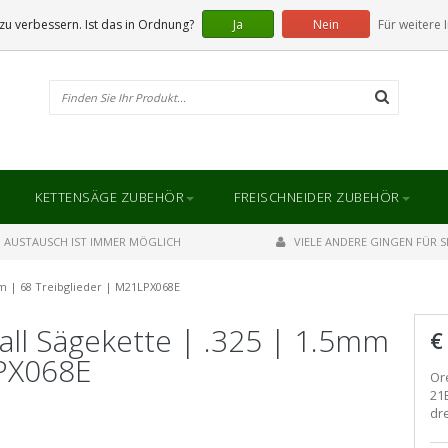
u verbessern. Ist das in Ordnung?
Ja
Nein
Für weitere 
KETTENSÄGE ZUBEHÖR
FREISCHNEIDER ZUBEHÖR
AUSTAUSCH IST IMMER MÖGLICH
VIELE ANDERE GINGEN FÜR SI
mm | 68 Treibglieder | M21LPX068E
ll Sägekette | .325 | 1.5mm
€
LPX068E
Or
21
dr