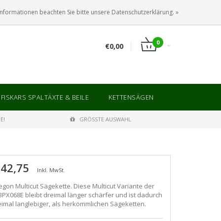
ANMELDEN
KUNDENKONTO ANLEGEN
Informationen beachten Sie bitte unsere Datenschutzerklärung. »
0
€0,00
FISKARS SPALTÄXTE & BEILE
KETTENSÄGEN
E!
GRÖSSTE AUSWAHL
 42,75
Inkl. MwSt.
egon Multicut Sägekette. Diese Multicut Variante der
BPX068E bleibt dreimal länger schärfer und ist dadurch
eimal langlebiger, als herkömmlichen Sägeketten.