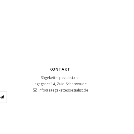
KONTAKT
Sägekettespezialist.de
Lagegroet 14, Zuid-Scharwoude
info@saegekettespezialist.de