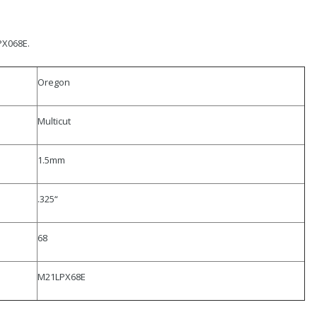
PX068E.
Oregon
Multicut
1.5mm
.325“
68
M21LPX68E