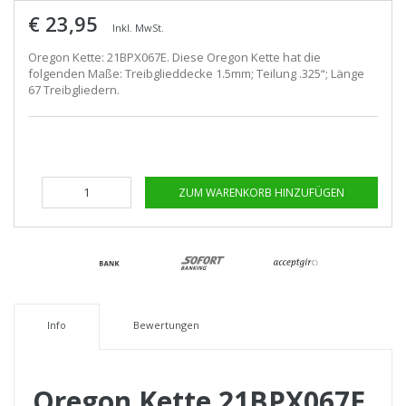
€ 23,95
Inkl. MwSt.
Oregon Kette: 21BPX067E. Diese Oregon Kette hat die
folgenden Maße: Treibglieddecke 1.5mm; Teilung .325“; Länge
67 Treibgliedern.
ZUM WARENKORB HINZUFÜGEN
Info
Bewertungen
Oregon Kette 21BPX067E