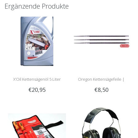
Ergänzende Produkte
X’Oil Kettensägenöl 5 Liter
Oregon Kettensägefeile |
€20,95
€8,50
Rundfeile