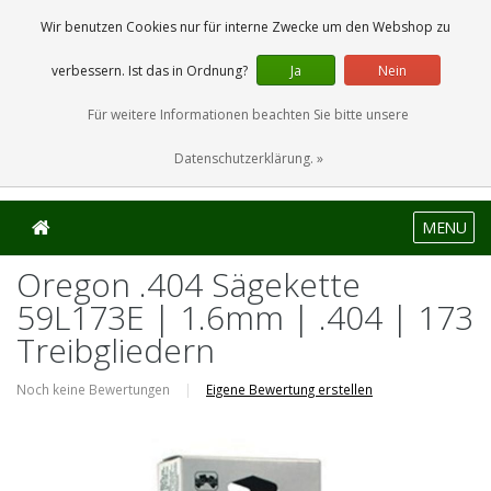
0 Artikel
Wir benutzen Cookies nur für interne Zwecke um den Webshop zu
verbessern. Ist das in Ordnung?
Ja
Nein
Für weitere Informationen beachten Sie bitte unsere
Datenschutzerklärung. »
MENU
Oregon .404 Sägekette
59L173E | 1.6mm | .404 | 173
Treibgliedern
Noch keine Bewertungen
|
Eigene Bewertung erstellen