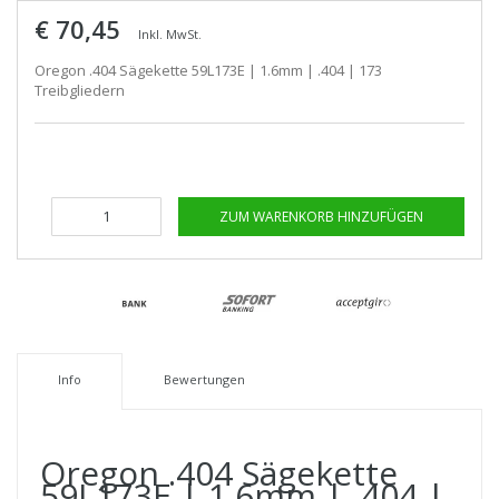
€ 70,45
Inkl. MwSt.
Oregon .404 Sägekette 59L173E | 1.6mm | .404 | 173
Treibgliedern
ZUM WARENKORB HINZUFÜGEN
Info
Bewertungen
Oregon .404 Sägekette
59L173E | 1.6mm | .404 |