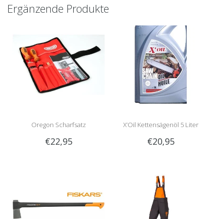
Ergänzende Produkte
Oregon Scharfsatz
X’Oil Kettensägenöl 5 Liter
€22,95
€20,95