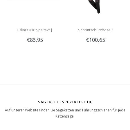
Fiskars X36 Spaltaxt |
Schnittschutzhose /
€83,95
€100,65
meistverkaufte Spaltaxt!
Schnittschutzlatzhose Sip
1RG1 | Teilenummer 1050-
SÄGEKETTESPEZIALIST.DE
Auf unserer Website finden Sie Sägeketten und Führungsschienen für jede
Kettensäge.