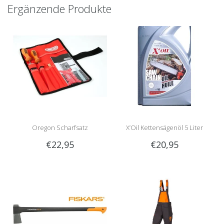
Ergänzende Produkte
Oregon Scharfsatz
X’Oil Kettensägenöl 5 Liter
€22,95
€20,95