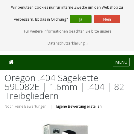
0 Artikel
Wir benutzen Cookies nur für interne Zwecke um den Webshop zu
verbessern. Ist das in Ordnung?
Ja
Nein
Für weitere Informationen beachten Sie bitte unsere
Datenschutzerklärung. »
MENU
Oregon .404 Sägekette
59L082E | 1.6mm | .404 | 82
Treibgliedern
Noch keine Bewertungen
|
Eigene Bewertung erstellen