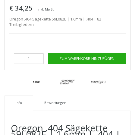
€ 34,25
Inkl. MwSt.
Oregon .404 Sägekette 59L082E | 1.6mm | .404 | 82
Treibgliedern
ZUM WARENKORB HINZUFÜGEN
Info
Bewertungen
Oregon .404 Sägekette
59L082E | 1.6mm | .404 |