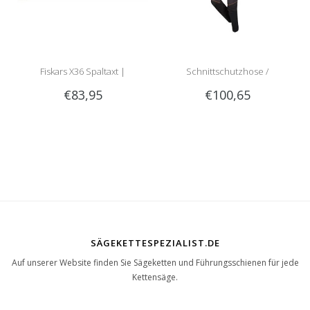
Fiskars X36 Spaltaxt |
Schnittschutzhose /
€83,95
€100,65
meistverkaufte Spaltaxt!
Schnittschutzlatzhose Sip
1RG1 | Teilenummer 1050-
SÄGEKETTESPEZIALIST.DE
Auf unserer Website finden Sie Sägeketten und Führungsschienen für jede
Kettensäge.