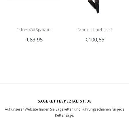
Fiskars X36 Spaltaxt |
Schnittschutzhose /
€83,95
€100,65
meistverkaufte Spaltaxt!
Schnittschutzlatzhose Sip
1RG1 | Teilenummer 1050-
SÄGEKETTESPEZIALIST.DE
Auf unserer Website finden Sie Sägeketten und Führungsschienen für jede
Kettensäge.