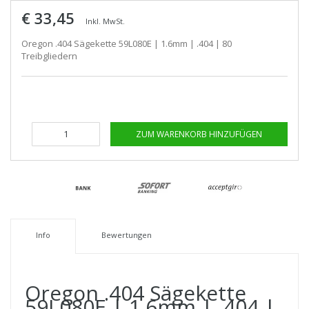
€ 33,45
Inkl. MwSt.
Oregon .404 Sägekette 59L080E | 1.6mm | .404 | 80
Treibgliedern
ZUM WARENKORB HINZUFÜGEN
Info
Bewertungen
Oregon .404 Sägekette
59L080E | 1.6mm | .404 |