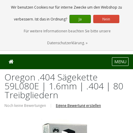
0 Artikel
Wir benutzen Cookies nur für interne Zwecke um den Webshop zu
verbessern. Ist das in Ordnung?
Ja
Nein
Für weitere Informationen beachten Sie bitte unsere
Datenschutzerklärung. »
MENU
Oregon .404 Sägekette
59L080E | 1.6mm | .404 | 80
Treibgliedern
Noch keine Bewertungen
|
Eigene Bewertung erstellen