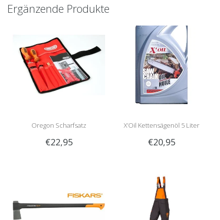
Ergänzende Produkte
Oregon Scharfsatz
X’Oil Kettensägenöl 5 Liter
€22,95
€20,95