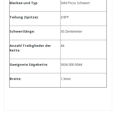
Markee und Typ
Stihl Picco Schwert
Teilung (Spitze):
3/8“P
Schwertlänge:
30 Zentimeter
Anzahl Treibglieder der
44
Kette:
Geeignete Sägekette:
3636 000 0044
Breite:
1.3mm