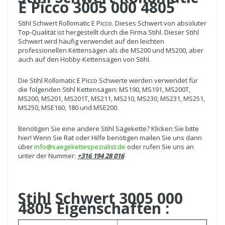
E Picco 3005 000 4805
Stihl Schwert Rollomatic E Picco. Dieses Schwert von absoluter
Top-Qualität ist hergestellt durch die Firma Stihl. Dieser Stihl
Schwert wird häufig verwendet auf den leichten
professionellen Kettensägen als die MS200 und MS200, aber
auch auf den Hobby-Kettensägen von Stihl.
Die Stihl Rollomatic E Picco Schwerte werden verwendet für
die folgenden Stihl Kettensägen: MS190, MS191, MS200T,
MS200, MS201, MS201T, MS211, MS210, MS230, MS231, MS251,
MS250, MSE160, 180 und MSE200.
Benötigen Sie eine andere Stihl Sägekette? Klicken Sie bitte
hier! Wenn Sie Rat oder Hilfe benötigen mailen Sie uns dann
über
info@saegekettespezialist.de
oder rufen Sie uns an
unter der Nummer:
+316 194 28 016
Stihl Schwert 3005 000
4805 Eigenschaften :