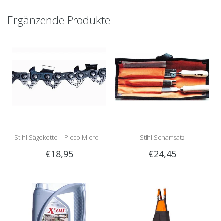
Ergänzende Produkte
Stihl Sägekette | Picco Micro |
Stihl Scharfsatz
€18,95
€24,45
30cm | 1.3mm | 3/8 |
Artikelnummer 3636 000 0044