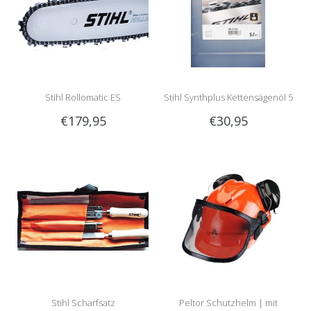
Stihl Rollomatic ES
Stihl Synthplus Kettensägenöl 5
€179,95
€30,95
Führungsschiene | 90cm |
Liter
1.6mm | 3/8 | Artikelnummer
3003 000 6053
Stihl Scharfsatz
Peltor Schutzhelm | mit