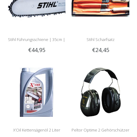
Stihl Führungsschiene | 35cm |
Stihl Scharfsatz
€44,95
€24,45
1.1mm | 3/8 | Rollomatic E Mini
| Artikelnummer 3005 000 3909
X’Oil Kettensägenöl 2 Liter
Peltor Optime 2 Gehörschützer