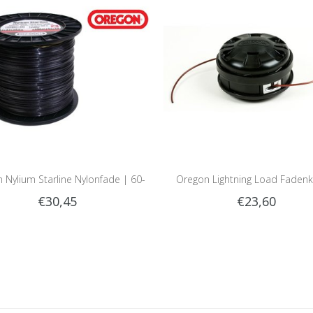
 Nylium Starline Nylonfade | 60-
Oregon Lightning Load Fadenk
€30,45
€23,60
360 Meter Rolle
Montage mit Bolze | Passt 95 
der Freischneider