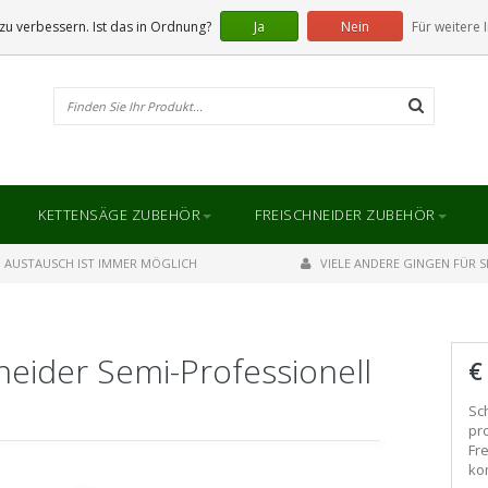
u verbessern. Ist das in Ordnung?
Ja
Nein
Für weitere 
KETTENSÄGE ZUBEHÖR
FREISCHNEIDER ZUBEHÖR
AUSTAUSCH IST IMMER MÖGLICH
VIELE ANDERE GINGEN FÜR SI
neider Semi-Professionell
€
Sch
pr
Fr
ko