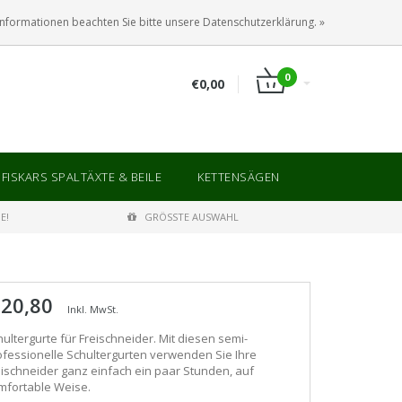
ANMELDEN
KUNDENKONTO ANLEGEN
Informationen beachten Sie bitte unsere Datenschutzerklärung. »
0
€0,00
FISKARS SPALTÄXTE & BEILE
KETTENSÄGEN
E!
GRÖSSTE AUSWAHL
 20,80
Inkl. MwSt.
ultergurte für Freischneider. Mit diesen semi-
ofessionelle Schultergurten verwenden Sie Ihre
eischneider ganz einfach ein paar Stunden, auf
mfortable Weise.