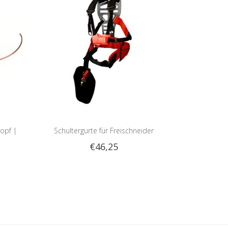
opf |
Schultergurte für Freischneider
€46,25
Prozent
Professionell