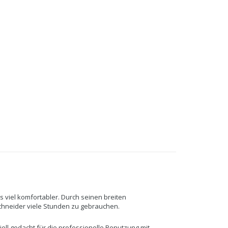
rs viel komfortabler. Durch seinen breiten
schneider viele Stunden zu gebrauchen.
ll gedacht für die professionelle Benutzung mit