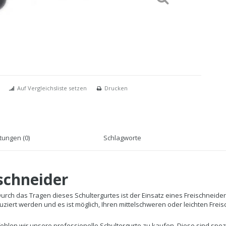
Auf Vergleichsliste setzen
Drucken
ungen (0)
Schlagworte
ischneider
 Durch das Tragen dieses Schultergurtes ist der Einsatz eines Freischneide
ziert werden und es ist möglich, Ihren mittelschweren oder leichten Frei
len wir unsere professionelle Schultergurte zu kaufen. Diese sind spezie