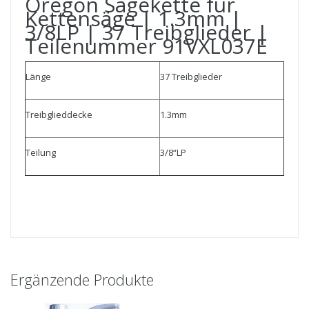
Oregon Sägekette für
Kettensäge | 1.3mm |
3/8LP | 37 Treibglieder |
Teilenummer 91VXL037E
Länge
37 Treibglieder
Treibglieddecke
1.3mm
Teilung
3/8“LP
Ergänzende Produkte