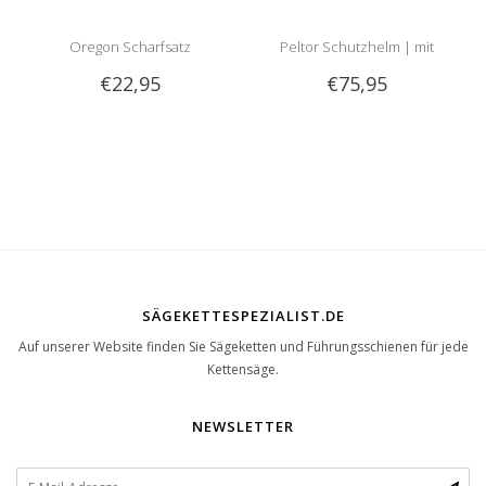
Oregon Scharfsatz
Peltor Schutzhelm | mit
€22,95
€75,95
Optime 2 Gehörschutz und
Visier
SÄGEKETTESPEZIALIST.DE
Auf unserer Website finden Sie Sägeketten und Führungsschienen für jede
Kettensäge.
NEWSLETTER