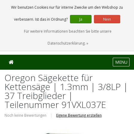
0 Artikel
Wir benutzen Cookies nur für interne Zwecke um den Webshop zu
verbessern. Ist das in Ordnung?
Ja
Nein
Für weitere Informationen beachten Sie bitte unsere
Datenschutzerklärung. »
MENU
Oregon Sägekette für
Kettensäge | 1.3mm | 3/8LP |
37 Treibglieder |
Teilenummer 91VXL037E
Noch keine Bewertungen
|
Eigene Bewertung erstellen