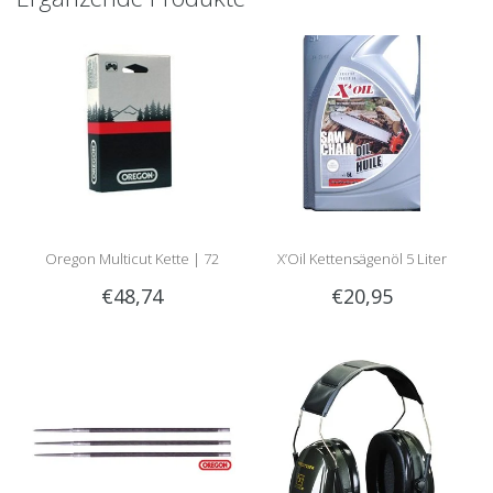
Oregon Multicut Kette | 72
X’Oil Kettensägenöl 5 Liter
€48,74
€20,95
Treibglieder | 1.6mm | 3/8 |
Teilnummer M75LPX072E