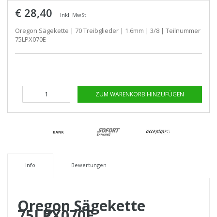
€ 28,40
Inkl. MwSt.
Oregon Sägekette | 70 Treibglieder | 1.6mm | 3/8 | Teilnummer
75LPX070E
ZUM WARENKORB HINZUFÜGEN
Info
Bewertungen
Oregon Sägekette
75LPX070E