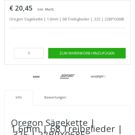
€ 20,45
Inkl. MwSt.
Oregon Sägekette | 1.6mm | 68 Treibglieder | .325 | 22BPX068E
ZUM WARENKORB HINZUFÜGEN
Info
Bewertungen
Oregon Sägekette |
1.6mm | 68 Treibglieder |
.325 | 22BPX068E