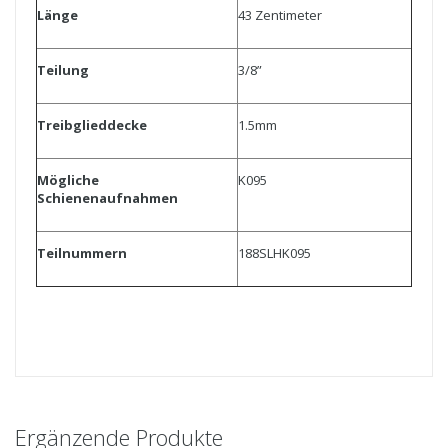
Länge
43 Zentimeter
Teilung
3/8”
Treibglieddecke
1.5mm
Mögliche
K095
Schienenaufnahmen
Teilnummern
188SLHK095
Ergänzende Produkte