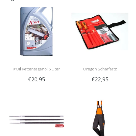
X’Oil Kettensägenöl 5 Liter
Oregon Scharfsatz
€20,95
€22,95