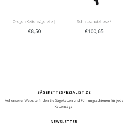
Oregon Kettensägefeile |
Schnittschutzhose /
€8,50
€100,65
Rundfeile
Schnittschutzlatzhose Sip
1RG1 | Teilenummer 1050-
SÄGEKETTESPEZIALIST.DE
Auf unserer Website finden Sie Sägeketten und Führungsschienen für jede
Kettensäge.
NEWSLETTER